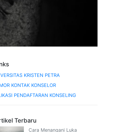
inks
IVERSITAS KRISTEN PETRA
MOR KONTAK KONSELOR
LIKASI PENDAFTARAN KONSELING
rtikel Terbaru
Cara Menangani Luka