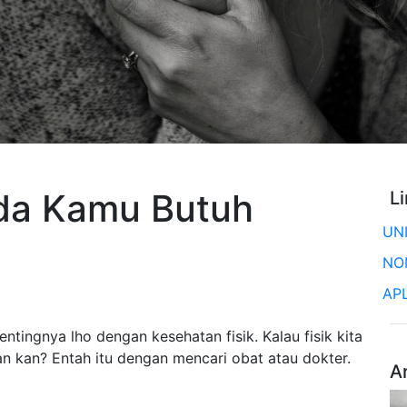
nda Kamu Butuh
L
UN
NO
AP
tingnya lho dengan kesehatan fisik. Kalau fisik kita
gan kan? Entah itu dengan mencari obat atau dokter.
A