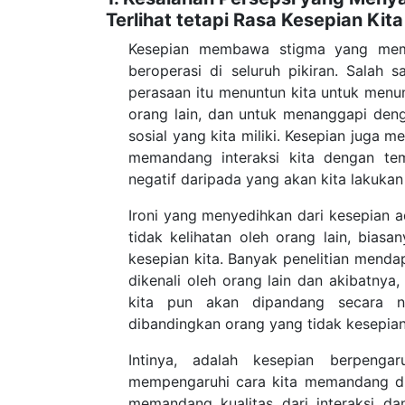
Terlihat tetapi Rasa Kesepian Ki
Kesepian membawa stigma yang mema
beroperasi di seluruh pikiran. Salah 
perasaan itu menuntun kita untuk menum
orang lain, dan untuk menanggapi den
sosial yang kita miliki.
Kesepian juga me
memandang interaksi kita dengan tem
negatif daripada yang akan kita lakukan
Ironi yang menyedihkan dari kesepian 
tidak kelihatan oleh orang lain, biasa
kesepian kita. Banyak penelitian mend
dikenali oleh orang lain dan akibatnya
kita pun akan dipandang secara n
dibandingkan orang yang tidak kesepian
Intinya, adalah kesepian berpeng
mempengaruhi cara kita memandang diri 
memandang kualitas dari interaksi da