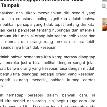
ta Tampak
lukan dan sikap menyalahkan diri sendiri yang
satu luka emosional paling signifikan adalah bahwa
buhkan persepsi yang tidak tepat tentang diri kita,
gan keras pendapat tentang hubungan dan interaksi
mbuat kita menilai orang lain secara lebih kasar dan
an-teman dan orang-orang terkasih secara lebih
 seandainya kita tidak kesepian.
adalah bahwa sementara kita kerap merasa dianggap
nya mereka justru bisa melihat dengan sangat jelas
apati bahwa orang yang kesepian bisa dengan mudah
, begitu kita dianggap sebagai orang yang kesepian,
egatif (kurang menarik, bahkan kurang cerdas
).
aruh terhadap persepsi dalam banyak cara. Ia
kita sendiri dan orang lain, begitu juga cara kita
n hubungan kita. Kesepian juga berpengaruh pada