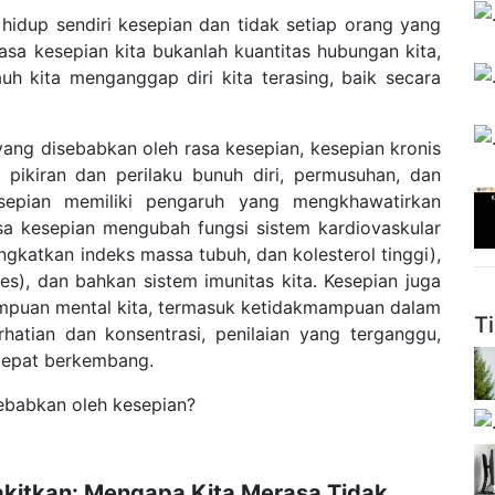
up sendiri kesepian dan tidak setiap orang yang
asa kesepian kita bukanlah kuantitas hubungan kita,
uh kita menganggap diri kita terasing, baik secara
g disebabkan oleh rasa kesepian, kesepian kronis
, pikiran dan perilaku bunuh diri, permusuhan, dan
esepian memiliki pengaruh yang mengkhawatirkan
sa kesepian mengubah fungsi sistem kardiovaskular
gkatkan indeks massa tubuh, dan kolesterol tinggi),
s), dan bahkan sistem imunitas kita. Kesepian juga
mpuan mental kita, termasuk ketidakmampuan dalam
T
hatian dan konsentrasi, penilaian yang terganggu,
 cepat berkembang.
sebabkan oleh kesepian?
akitkan: Mengapa Kita Merasa Tidak