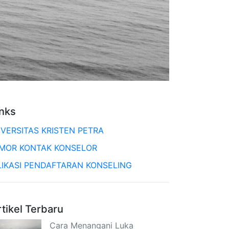
inks
IVERSITAS KRISTEN PETRA
MOR KONTAK KONSELOR
LIKASI PENDAFTARAN KONSELING
rtikel Terbaru
Cara Menangani Luka