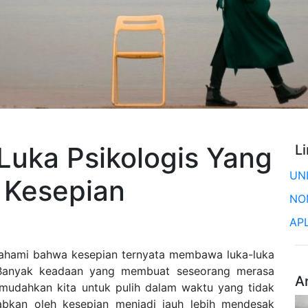
Luka Psikologis Yang
L
UN
 Kesepian
NO
AP
ami bahwa kesepian ternyata membawa luka-luka
. Banyak keadaan yang membuat seseorang merasa
A
emudahkan kita untuk pulih dalam waktu yang tidak
babkan oleh kesepian menjadi jauh lebih mendesak