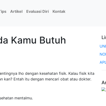
Tips
Artikel
Evaluasi Diri
Kontak
nda Kamu Butuh
L
UN
NO
AP
tingnya lho dengan kesehatan fisik. Kalau fisik kita
gan kan? Entah itu dengan mencari obat atau dokter.
A
esehatan mentalmu.