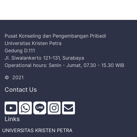
Pusat Konseling dan Pengembangan Pribadi
Universitas Kristen Petra
Gedung D.111
Jl. Siwalankerto 121-131, Surabaya
Operational hours: Senin - Jumat, 07.30 - 15.30 WIB
©
2021
Contact Us
Links
UNIVERSITAS KRISTEN PETRA