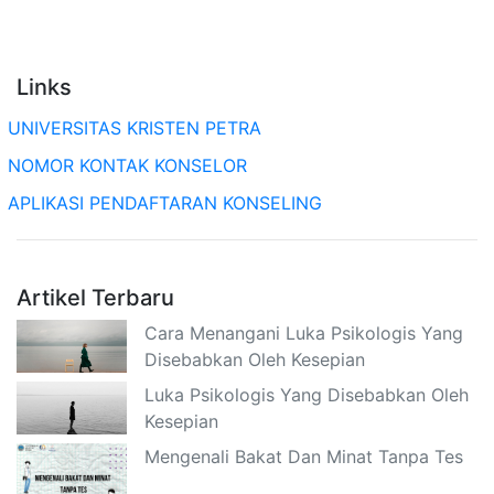
Links
UNIVERSITAS KRISTEN PETRA
NOMOR KONTAK KONSELOR
APLIKASI PENDAFTARAN KONSELING
Artikel Terbaru
Cara Menangani Luka Psikologis Yang
Disebabkan Oleh Kesepian
Luka Psikologis Yang Disebabkan Oleh
Kesepian
Mengenali Bakat Dan Minat Tanpa Tes