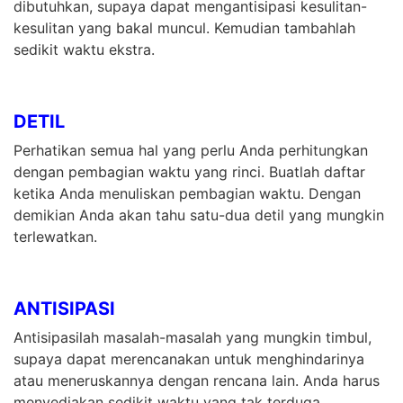
dibutuhkan, supaya dapat mengantisipasi kesulitan-
kesulitan yang bakal muncul. Kemudian tambahlah
sedikit waktu ekstra.
DETIL
Perhatikan semua hal yang perlu Anda perhitungkan
dengan pembagian waktu yang rinci. Buatlah daftar
ketika Anda menuliskan pembagian waktu. Dengan
demikian Anda akan tahu satu-dua detil yang mungkin
terlewatkan.
ANTISIPASI
Antisipasilah masalah-masalah yang mungkin timbul,
supaya dapat merencanakan untuk menghindarinya
atau meneruskannya dengan rencana lain. Anda harus
menyediakan sedikit waktu yang tak terduga.