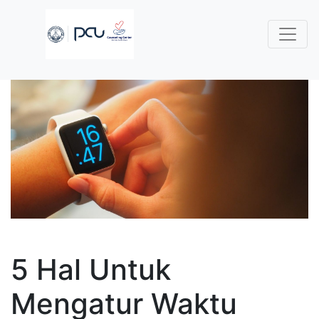
5 Hal Untuk
Mengatur Waktu