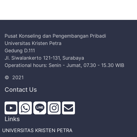
Pusat Konseling dan Pengembangan Pribadi
Universitas Kristen Petra
Gedung D.111
Jl. Siwalankerto 121-131, Surabaya
Operational hours: Senin - Jumat, 07.30 - 15.30 WIB
©
2021
Contact Us
Links
UNIVERSITAS KRISTEN PETRA