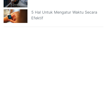
5 Hal Untuk Mengatur Waktu Secara
Efektif