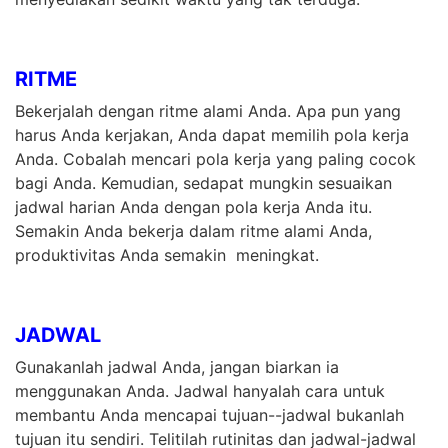
RITME
Bekerjalah dengan ritme alami Anda. Apa pun yang
harus Anda kerjakan, Anda dapat memilih pola kerja
Anda. Cobalah mencari pola kerja yang paling cocok
bagi Anda. Kemudian, sedapat mungkin sesuaikan
jadwal harian Anda dengan pola kerja Anda itu.
Semakin Anda bekerja dalam ritme alami Anda,
produktivitas Anda semakin meningkat.
JADWAL
Gunakanlah jadwal Anda, jangan biarkan ia
menggunakan Anda. Jadwal hanyalah cara untuk
membantu Anda mencapai tujuan--jadwal bukanlah
tujuan itu sendiri. Telitilah rutinitas dan jadwal-jadwal