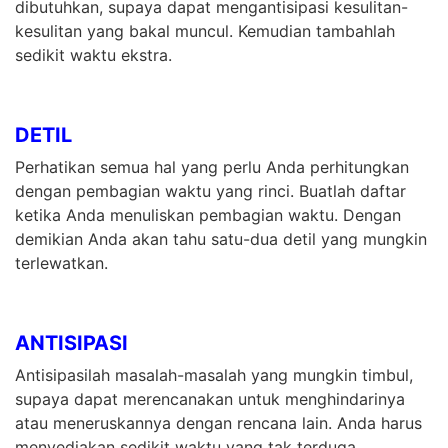
dibutuhkan, supaya dapat mengantisipasi kesulitan-
kesulitan yang bakal muncul. Kemudian tambahlah
sedikit waktu ekstra.
DETIL
Perhatikan semua hal yang perlu Anda perhitungkan
dengan pembagian waktu yang rinci. Buatlah daftar
ketika Anda menuliskan pembagian waktu. Dengan
demikian Anda akan tahu satu-dua detil yang mungkin
terlewatkan.
ANTISIPASI
Antisipasilah masalah-masalah yang mungkin timbul,
supaya dapat merencanakan untuk menghindarinya
atau meneruskannya dengan rencana lain. Anda harus
menyediakan sedikit waktu yang tak terduga.