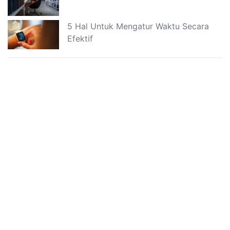
5 Hal Untuk Mengatur Waktu Secara
Efektif