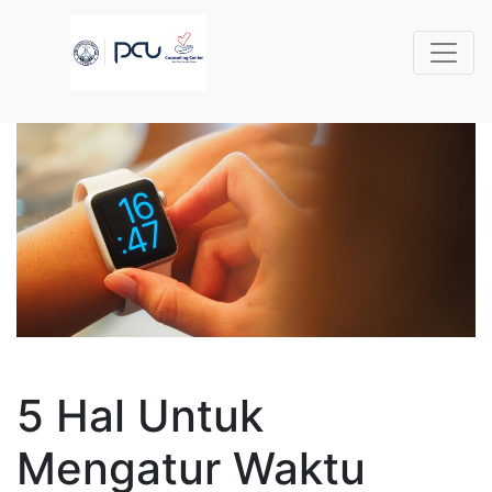
5 Hal Untuk
Mengatur Waktu