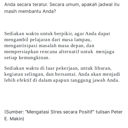
Anda secara teratur. Secara umum, apakah jadwal itu
masih membantu Anda?
Sediakan waktu untuk berpikir, agar Anda dapat
mengambil pelajaran dari masa lampau,
mengantisipasi masalah masa depan, dan
mempersiapkan rencana alternatif untuk menjaga
setiap kemungkinan.
Sediakan waktu di luar pekerjaan, untuk liburan,
kegiatan selingan, dan bersantai. Anda akan menjadi
lebih efektif di dalam apapun tanggung jawab Anda.
(Sumber: "Mengatasi Stres secara Positif" tulisan Peter
E. Makin)