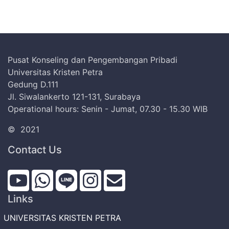
Pusat Konseling dan Pengembangan Pribadi
Universitas Kristen Petra
Gedung D.111
Jl. Siwalankerto 121-131, Surabaya
Operational hours: Senin - Jumat, 07.30 - 15.30 WIB
©
2021
Contact Us
Links
UNIVERSITAS KRISTEN PETRA