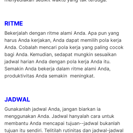
RITME
Bekerjalah dengan ritme alami Anda. Apa pun yang
harus Anda kerjakan, Anda dapat memilih pola kerja
Anda. Cobalah mencari pola kerja yang paling cocok
bagi Anda. Kemudian, sedapat mungkin sesuaikan
jadwal harian Anda dengan pola kerja Anda itu.
Semakin Anda bekerja dalam ritme alami Anda,
produktivitas Anda semakin meningkat.
JADWAL
Gunakanlah jadwal Anda, jangan biarkan ia
menggunakan Anda. Jadwal hanyalah cara untuk
membantu Anda mencapai tujuan--jadwal bukanlah
tujuan itu sendiri. Telitilah rutinitas dan jadwal-jadwal