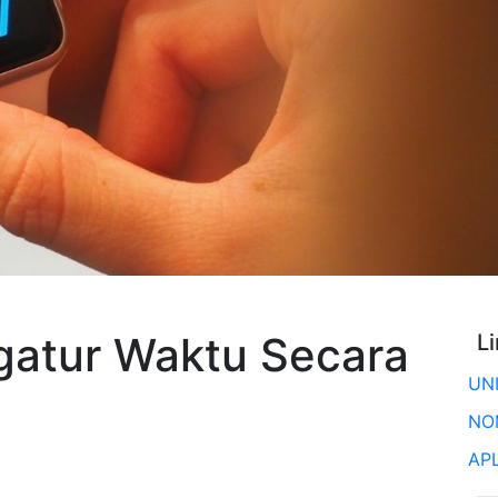
gatur Waktu Secara
L
UN
NO
AP