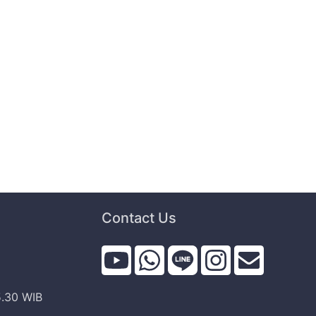
Contact Us
i
5.30 WIB