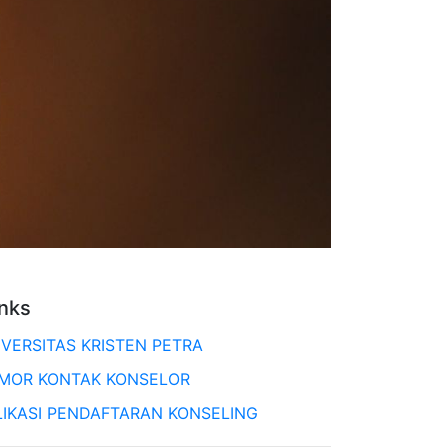
inks
IVERSITAS KRISTEN PETRA
MOR KONTAK KONSELOR
LIKASI PENDAFTARAN KONSELING