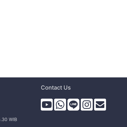
Contact Us
i
5.30 WIB