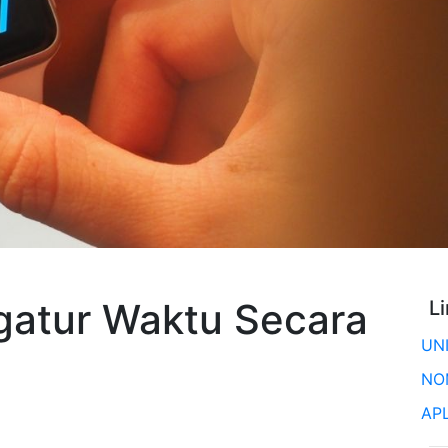
gatur Waktu Secara
L
UN
NO
AP