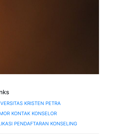
inks
IVERSITAS KRISTEN PETRA
MOR KONTAK KONSELOR
LIKASI PENDAFTARAN KONSELING