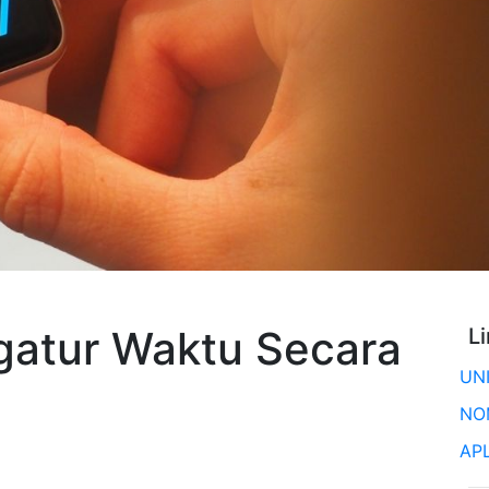
gatur Waktu Secara
L
UN
NO
AP