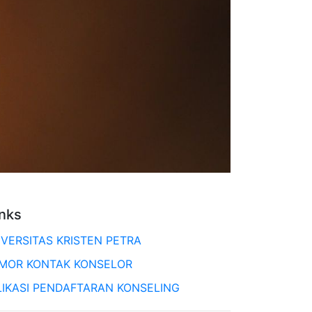
inks
IVERSITAS KRISTEN PETRA
MOR KONTAK KONSELOR
LIKASI PENDAFTARAN KONSELING