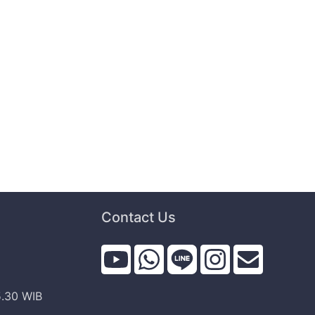
Contact Us
i
5.30 WIB