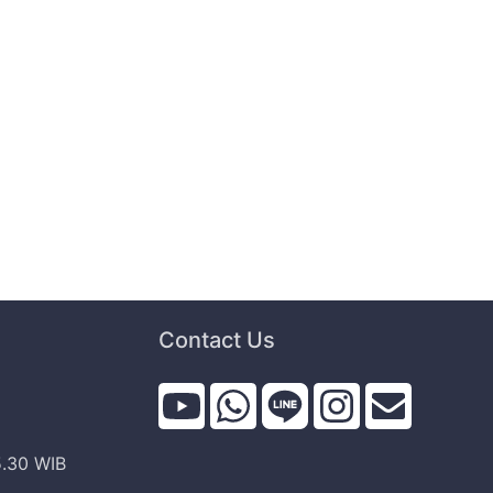
Contact Us
i
5.30 WIB