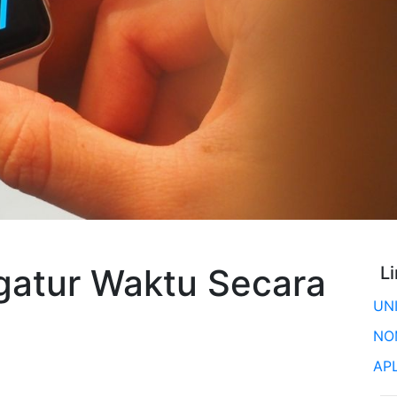
gatur Waktu Secara
L
UN
NO
AP