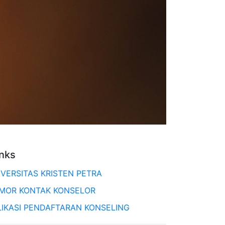
inks
IVERSITAS KRISTEN PETRA
MOR KONTAK KONSELOR
LIKASI PENDAFTARAN KONSELING