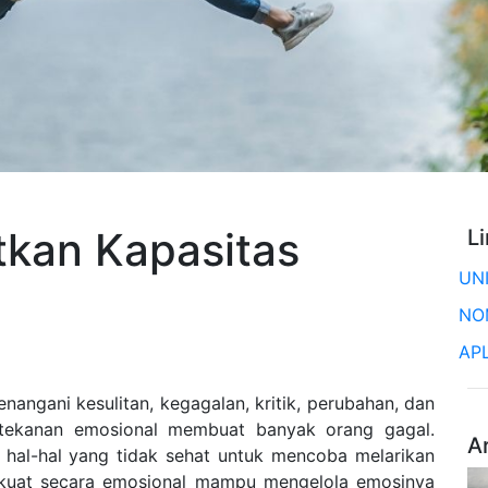
tkan Kapasitas
L
UN
NO
AP
ngani kesulitan, kegagalan, kritik, perubahan, dan
u tekanan emosional membuat banyak orang gagal.
A
 hal-hal yang tidak sehat untuk mencoba melarikan
ng kuat secara emosional mampu mengelola emosinya