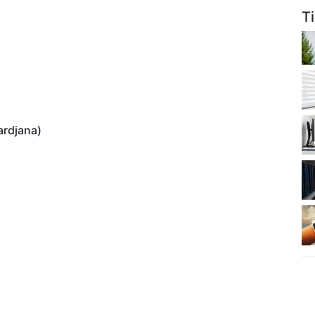
T
ardjana)