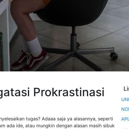
atasi Prokrastinasi
L
UN
NO
yelesaikan tugas? Adaaa saja ya alasannya, seperti
AP
elum ada ide, atau mungkin dengan alasan masih sibuk