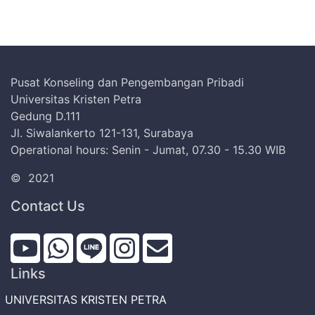
Pusat Konseling dan Pengembangan Pribadi
Universitas Kristen Petra
Gedung D.111
Jl. Siwalankerto 121-131, Surabaya
Operational hours: Senin - Jumat, 07.30 - 15.30 WIB
©
2021
Contact Us
Links
UNIVERSITAS KRISTEN PETRA