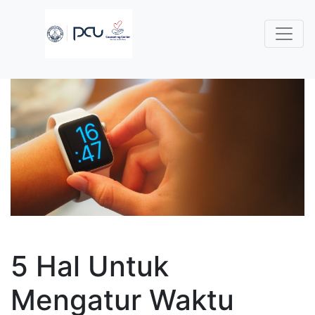
5 Hal Untuk
Mengatur Waktu