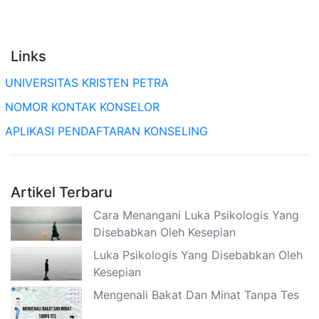
Links
UNIVERSITAS KRISTEN PETRA
NOMOR KONTAK KONSELOR
APLIKASI PENDAFTARAN KONSELING
Artikel Terbaru
Cara Menangani Luka Psikologis Yang
Disebabkan Oleh Kesepian
Luka Psikologis Yang Disebabkan Oleh
Kesepian
Mengenali Bakat Dan Minat Tanpa Tes