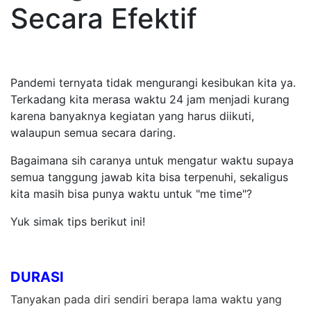
Secara Efektif
Pandemi ternyata tidak mengurangi kesibukan kita ya.
Terkadang kita merasa waktu 24 jam menjadi kurang
karena banyaknya kegiatan yang harus diikuti,
walaupun semua secara daring.
Bagaimana sih caranya untuk mengatur waktu supaya
semua tanggung jawab kita bisa terpenuhi, sekaligus
kita masih bisa punya waktu untuk "me time"?
Yuk simak tips berikut ini!
DURASI
Tanyakan pada diri sendiri berapa lama waktu yang