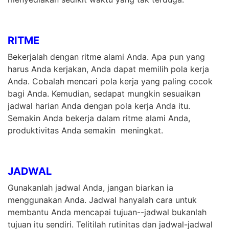
RITME
Bekerjalah dengan ritme alami Anda. Apa pun yang
harus Anda kerjakan, Anda dapat memilih pola kerja
Anda. Cobalah mencari pola kerja yang paling cocok
bagi Anda. Kemudian, sedapat mungkin sesuaikan
jadwal harian Anda dengan pola kerja Anda itu.
Semakin Anda bekerja dalam ritme alami Anda,
produktivitas Anda semakin meningkat.
JADWAL
Gunakanlah jadwal Anda, jangan biarkan ia
menggunakan Anda. Jadwal hanyalah cara untuk
membantu Anda mencapai tujuan--jadwal bukanlah
tujuan itu sendiri. Telitilah rutinitas dan jadwal-jadwal