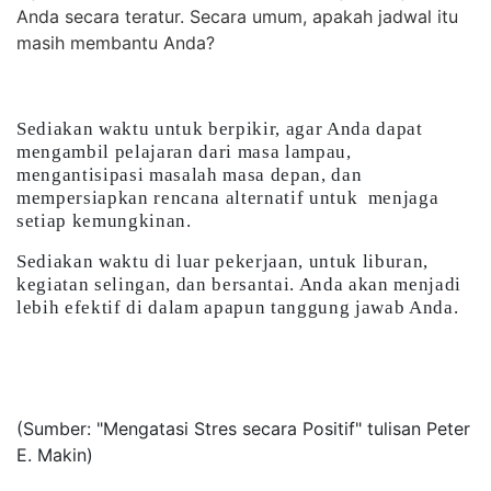
Anda secara teratur. Secara umum, apakah jadwal itu
masih membantu Anda?
Sediakan waktu untuk berpikir, agar Anda dapat
mengambil pelajaran dari masa lampau,
mengantisipasi masalah masa depan, dan
mempersiapkan rencana alternatif untuk menjaga
setiap kemungkinan.
Sediakan waktu di luar pekerjaan, untuk liburan,
kegiatan selingan, dan bersantai. Anda akan menjadi
lebih efektif di dalam apapun tanggung jawab Anda.
(Sumber: "Mengatasi Stres secara Positif" tulisan Peter
E. Makin)