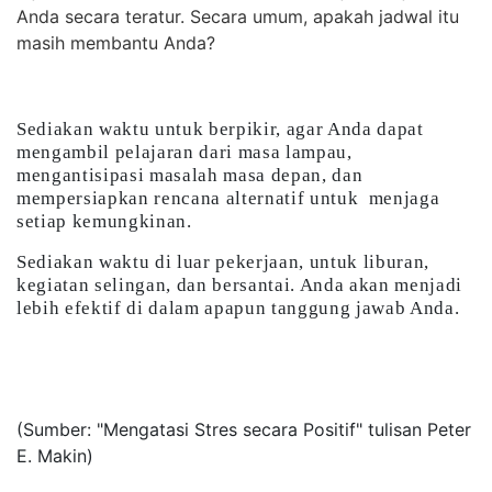
Anda secara teratur. Secara umum, apakah jadwal itu
masih membantu Anda?
Sediakan waktu untuk berpikir, agar Anda dapat
mengambil pelajaran dari masa lampau,
mengantisipasi masalah masa depan, dan
mempersiapkan rencana alternatif untuk menjaga
setiap kemungkinan.
Sediakan waktu di luar pekerjaan, untuk liburan,
kegiatan selingan, dan bersantai. Anda akan menjadi
lebih efektif di dalam apapun tanggung jawab Anda.
(Sumber: "Mengatasi Stres secara Positif" tulisan Peter
E. Makin)