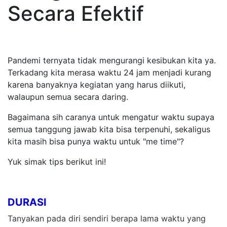
Secara Efektif
Pandemi ternyata tidak mengurangi kesibukan kita ya.
Terkadang kita merasa waktu 24 jam menjadi kurang
karena banyaknya kegiatan yang harus diikuti,
walaupun semua secara daring.
Bagaimana sih caranya untuk mengatur waktu supaya
semua tanggung jawab kita bisa terpenuhi, sekaligus
kita masih bisa punya waktu untuk "me time"?
Yuk simak tips berikut ini!
DURASI
Tanyakan pada diri sendiri berapa lama waktu yang