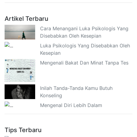
Artikel Terbaru
Cara Menangani Luka Psikologis Yang
Disebabkan Oleh Kesepian
Luka Psikologis Yang Disebabkan Oleh
Kesepian
Mengenali Bakat Dan Minat Tanpa Tes
Inilah Tanda-Tanda Kamu Butuh
Konseling
Mengenal Diri Lebih Dalam
Tips Terbaru