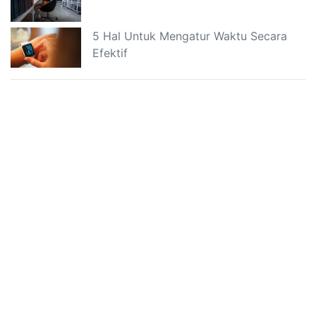
5 Hal Untuk Mengatur Waktu Secara
Efektif