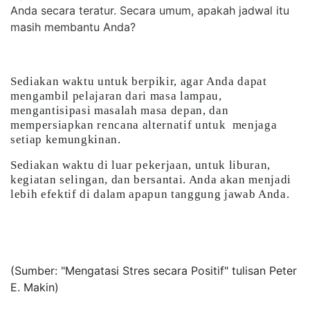
Anda secara teratur. Secara umum, apakah jadwal itu
masih membantu Anda?
Sediakan waktu untuk berpikir, agar Anda dapat
mengambil pelajaran dari masa lampau,
mengantisipasi masalah masa depan, dan
mempersiapkan rencana alternatif untuk menjaga
setiap kemungkinan.
Sediakan waktu di luar pekerjaan, untuk liburan,
kegiatan selingan, dan bersantai. Anda akan menjadi
lebih efektif di dalam apapun tanggung jawab Anda.
(Sumber: "Mengatasi Stres secara Positif" tulisan Peter
E. Makin)