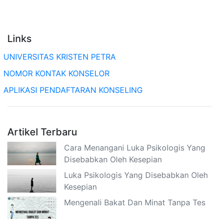
Links
UNIVERSITAS KRISTEN PETRA
NOMOR KONTAK KONSELOR
APLIKASI PENDAFTARAN KONSELING
Artikel Terbaru
Cara Menangani Luka Psikologis Yang
Disebabkan Oleh Kesepian
Luka Psikologis Yang Disebabkan Oleh
Kesepian
Mengenali Bakat Dan Minat Tanpa Tes