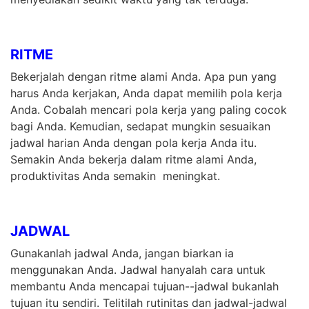
RITME
Bekerjalah dengan ritme alami Anda. Apa pun yang
harus Anda kerjakan, Anda dapat memilih pola kerja
Anda. Cobalah mencari pola kerja yang paling cocok
bagi Anda. Kemudian, sedapat mungkin sesuaikan
jadwal harian Anda dengan pola kerja Anda itu.
Semakin Anda bekerja dalam ritme alami Anda,
produktivitas Anda semakin meningkat.
JADWAL
Gunakanlah jadwal Anda, jangan biarkan ia
menggunakan Anda. Jadwal hanyalah cara untuk
membantu Anda mencapai tujuan--jadwal bukanlah
tujuan itu sendiri. Telitilah rutinitas dan jadwal-jadwal