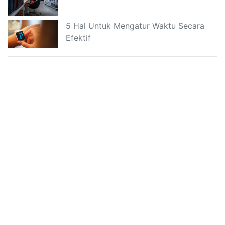
5 Hal Untuk Mengatur Waktu Secara
Efektif