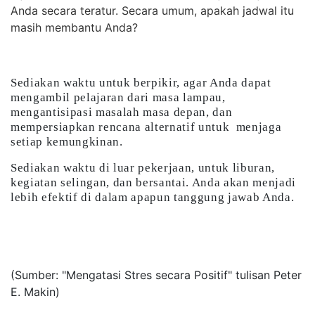
Anda secara teratur. Secara umum, apakah jadwal itu
masih membantu Anda?
Sediakan waktu untuk berpikir, agar Anda dapat
mengambil pelajaran dari masa lampau,
mengantisipasi masalah masa depan, dan
mempersiapkan rencana alternatif untuk menjaga
setiap kemungkinan.
Sediakan waktu di luar pekerjaan, untuk liburan,
kegiatan selingan, dan bersantai. Anda akan menjadi
lebih efektif di dalam apapun tanggung jawab Anda.
(Sumber: "Mengatasi Stres secara Positif" tulisan Peter
E. Makin)