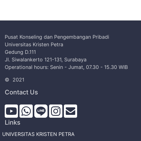
Pusat Konseling dan Pengembangan Pribadi
Universitas Kristen Petra
Gedung D.111
Jl. Siwalankerto 121-131, Surabaya
Operational hours: Senin - Jumat, 07.30 - 15.30 WIB
©
2021
Contact Us
Links
UNIVERSITAS KRISTEN PETRA