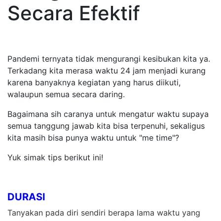
Secara Efektif
Pandemi ternyata tidak mengurangi kesibukan kita ya.
Terkadang kita merasa waktu 24 jam menjadi kurang
karena banyaknya kegiatan yang harus diikuti,
walaupun semua secara daring.
Bagaimana sih caranya untuk mengatur waktu supaya
semua tanggung jawab kita bisa terpenuhi, sekaligus
kita masih bisa punya waktu untuk "me time"?
Yuk simak tips berikut ini!
DURASI
Tanyakan pada diri sendiri berapa lama waktu yang