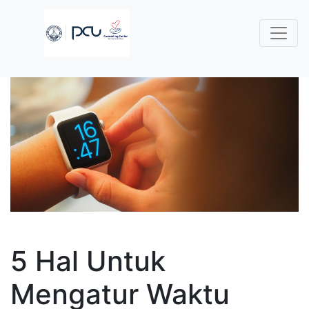
5 Hal Untuk
Mengatur Waktu